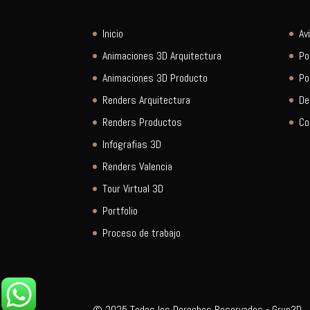
Inicio
Av
Animaciones 3D Arquitectura
Po
Animaciones 3D Producto
Po
Renders Arquitectura
De
Renders Productos
Co
Infografias 3D
Renders Valencia
Tour Virtual 3D
Portfolio
Proceso de trabajo
© 2025 Todos los Derechos Reservados - Grup3D