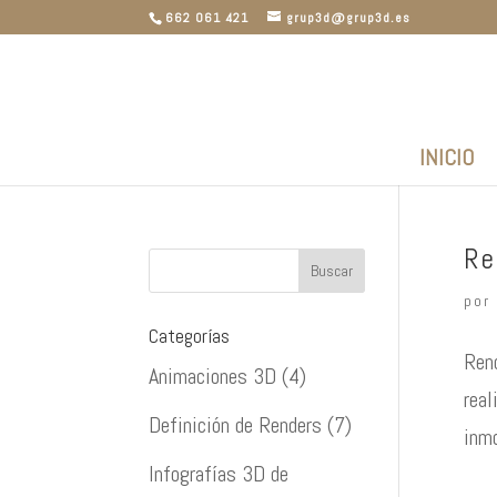
662 061 421
grup3d@grup3d.es
INICIO
Re
por
Categorías
Rend
Animaciones 3D
(4)
real
Definición de Renders
(7)
inmo
Infografías 3D de