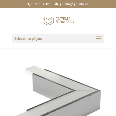
662 061 421
grup3d@grup3d.es
Seleccionar página