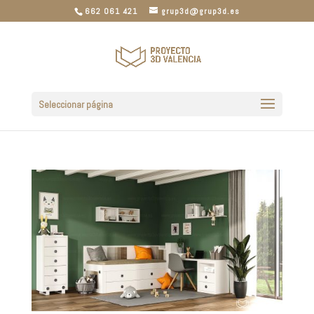
662 061 421
grup3d@grup3d.es
Seleccionar página