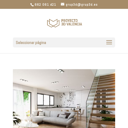
662 061 421
grup3d@grup3d.es
Seleccionar página