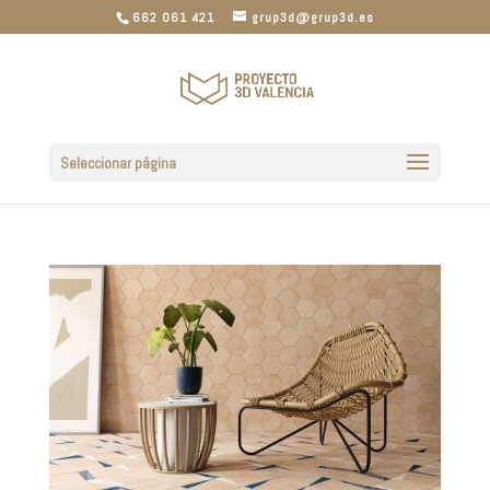
662 061 421
grup3d@grup3d.es
Seleccionar página