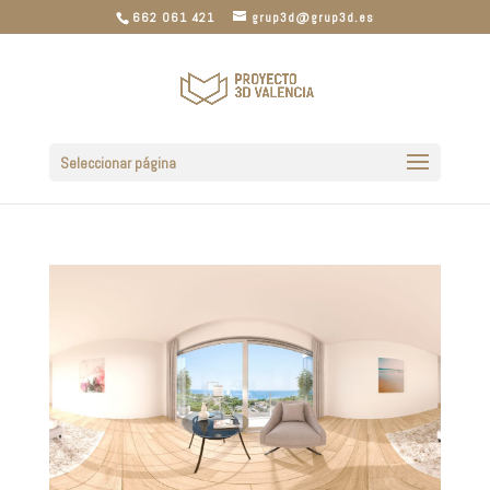
662 061 421
grup3d@grup3d.es
Seleccionar página