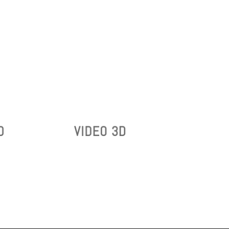
¡MUESTRA
PROPUESTAS
ARQUITECTÓNICAS
MEDIANTE
RECORRIDOS
VIRTUALES!
D
VIDEO 3D
VIDEO 3D