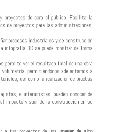
 proyectos de cara al público. Facilita la
sos de proyectos para las administraciones,
eñar procesos industriales y de construcción
la infografía 3D se puede mostrar de forma
s permite ver el resultado final de una obra
su volumetría, permitiéndonos adelantarnos a
eriales, así como la realización de pruebas
sajistas, e interioristas, pueden conocer de
 el impacto visual de la construcción en su
ar a tus proyectos de una
imagen de alto