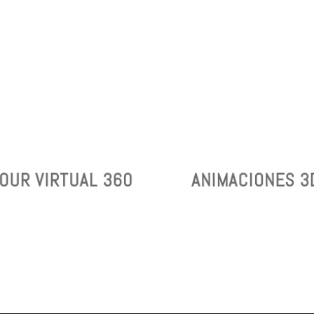
¡UNA
¡EXPRESA MEJOR LA
REVOLUCIÓN EN
IDENTIDAD DE LA
EL SECTOR
EMPRESA!
INMOBILIARIO!
ANIMACIONES 3D
OUR VIRTUAL 360
ANIMACIONES 3
TOUR VIRTUAL
360