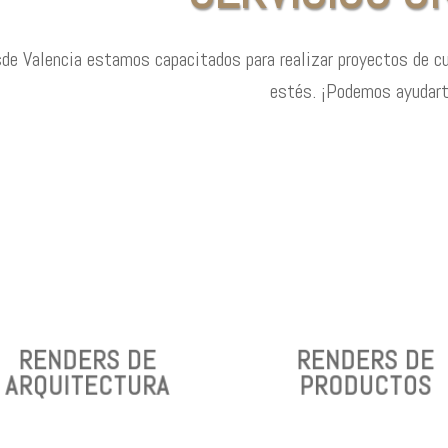
de Valencia estamos capacitados para realizar proyectos de cua
estés. ¡Podemos ayudart
¡CUALQUIERA QUE
¡APLICAMOS
SEA TÚ NECESIDAD
NUESTRO
NOSOTROS
CONOCIMIENTO A
PODEMOS
TUS PROYECTOS!
AYUDARTE!
RENDERS DE
RENDERS DE
RENDERS DE
RENDERS DE
ARQUITECTURA
PRODUCTOS
ARQUITECTURA
PRODUCTOS