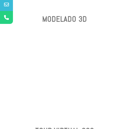
MODELADO 3D
MODELADO 3D
¡UNA REVOLUCIÓN EN EL
SECTOR INMOBILIARIO!
TOUR VIRTUAL 360