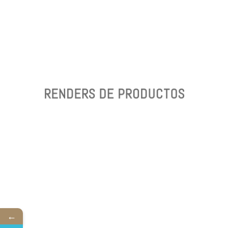
¡CUALQUIERA QUE SEA TÚ
NECESIDAD NOSOTROS PODEMOS
AYUDARTE!
RENDERS DE PRODUCTOS
RENDERS DE PRODUCTOS
¡PODEMOS AYUDARTE A GENERAR
TUS PRODUCTOS EN 3D!
←